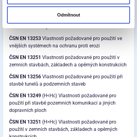
atd. musí být rovněž splněny požadavky odpovídajících
norem:
Odmítnout
ČSN EN 13252
Vlastnosti požadované pro použití v
odvodňovacích systémech
ČSN EN 13253
Vlastnosti požadované pro použití ve
vnějších systémech na ochranu proti erozi
ČSN EN 13251
Vlastnosti požadované pro použití v
zemních stavbách, základech a opěrných konstrukcích
ČSN EN 13256
Vlastnosti požadované pro použití při
stavbě tunelů a podzemních staveb
ČSN EN 13249
(H<Hc) Vlastnosti požadované pro
použití při stavbě pozemních komunikací a jiných
dopravních ploch
ČSN EN 13251
(H>Hc) Vlastnosti požadované pro
použití v zemních stavbách, základech a opěrných
konstrukcích