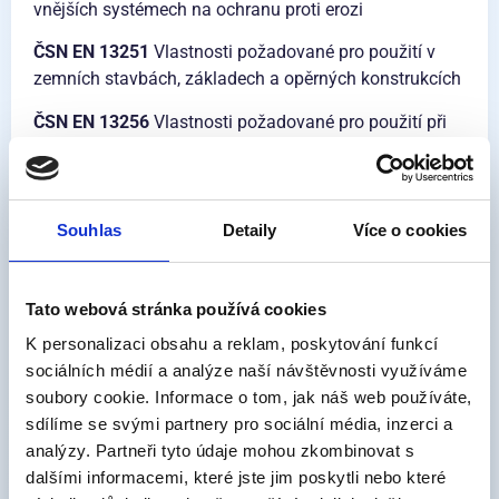
vnějších systémech na ochranu proti erozi
ČSN EN 13251
Vlastnosti požadované pro použití v
zemních stavbách, základech a opěrných konstrukcích
ČSN EN 13256
Vlastnosti požadované pro použití při
stavbě tunelů a podzemních staveb
ČSN EN 13249
(H<Hc) Vlastnosti požadované pro
použití při stavbě pozemních komunikací a jiných
Souhlas
Detaily
Více o cookies
dopravních ploch
ČSN EN 13251
(H>Hc) Vlastnosti požadované pro
Tato webová stránka používá cookies
použití v zemních stavbách, základech a opěrných
konstrukcích
K personalizaci obsahu a reklam, poskytování funkcí
sociálních médií a analýze naší návštěvnosti využíváme
H = výška stavby
soubory cookie. Informace o tom, jak náš web používáte,
sdílíme se svými partnery pro sociální média, inzerci a
Hc = pro pozemní komunikace a jiné dopravní plochy:
analýzy. Partneři tyto údaje mohou zkombinovat s
výška v místě, kde je převládající dopravní zatížení /
dalšími informacemi, které jste jim poskytli nebo které
pro železnice: rozdíl výšky mezi spodní částí kolejí a