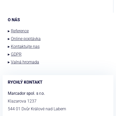
O NÁS
▸
Reference
▸
Online poptávka
▸
Kontaktujte nas
▸
GDPR
▸
Valná hromada
RYCHLÝ KONTAKT
Marcador spol. s r.o.
Klazarova 1237
544 01 Dvůr Králové nad Labem